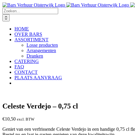
Ga
naar
Zoeken
inhoud
naar:
HOME
OVER BARS
ASSORTIMENT
Losse producten
Arrangementen
Dranken
CATERING
FAQ
CONTACT
PLAATS AANVRAAG
Celeste Verdejo – 0,75 cl
€
10,50
excl. BTW
Geniet van een verfrissende Celeste Verdejo in een handige 0,75 cl fl
Bestel nu en laat je gasten genieten van deze kwaliteitswijn.