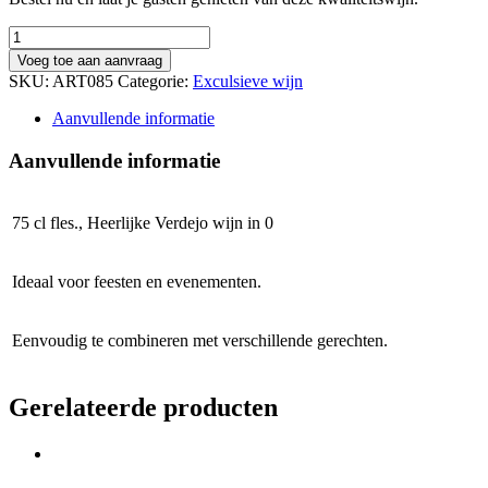
Celeste
Verdejo
Voeg toe aan aanvraag
-
SKU:
ART085
Categorie:
Exculsieve wijn
0,75
cl
Aanvullende informatie
aantal
Aanvullende informatie
75 cl fles., Heerlijke Verdejo wijn in 0
Ideaal voor feesten en evenementen.
Eenvoudig te combineren met verschillende gerechten.
Gerelateerde producten